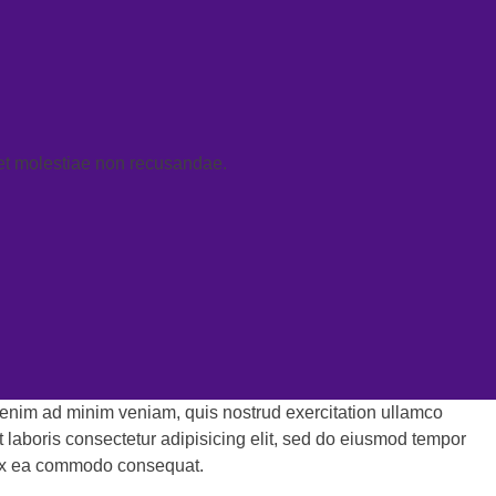
 et molestiae non recusandae.
t enim ad minim veniam, quis nostrud exercitation ullamco
t laboris consectetur adipisicing elit, sed do eiusmod tempor
p ex ea commodo consequat.