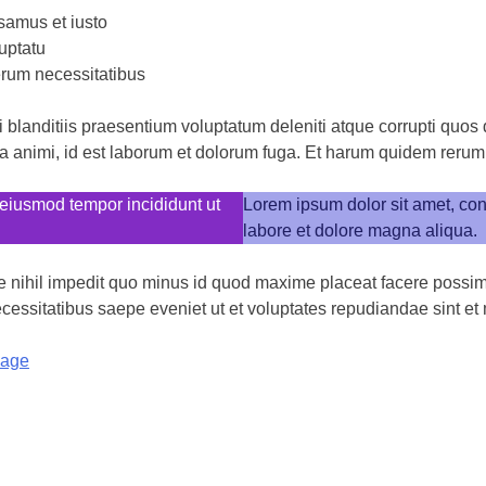
usamus et iusto
uptatu
erum necessitatibus
blanditiis praesentium voluptatum deleniti atque corrupti quos d
ia animi, id est laborum et dolorum fuga. Et harum quidem rerum fa
 eiusmod tempor incididunt ut
Lorem ipsum dolor sit amet, cons
labore et dolore magna aliqua.
e nihil impedit quo minus id quod maxime placeat facere possi
ecessitatibus saepe eveniet ut et voluptates repudiandae sint e
uage