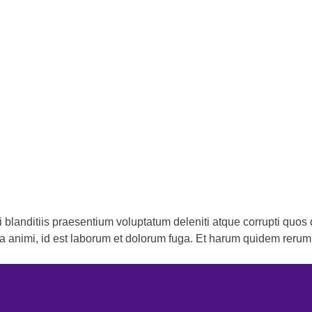
blanditiis praesentium voluptatum deleniti atque corrupti quos d
ia animi, id est laborum et dolorum fuga. Et harum quidem rerum fa