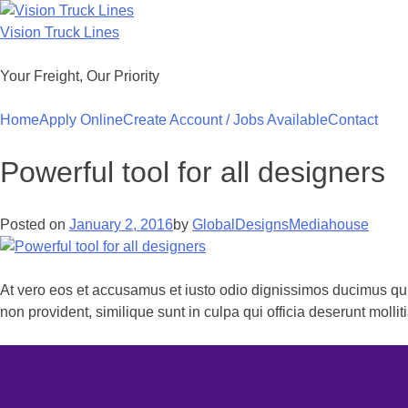
Skip
to
Vision Truck Lines
content
Your Freight, Our Priority
Home
Apply Online
Create Account / Jobs Available
Contact
Powerful tool for all designers
Posted on
January 2, 2016
by
GlobalDesignsMediahouse
At vero eos et accusamus et iusto odio dignissimos ducimus qui 
non provident, similique sunt in culpa qui officia deserunt mollit