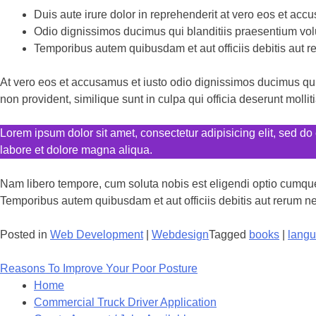
Duis aute irure dolor in reprehenderit at vero eos et acc
Odio dignissimos ducimus qui blanditiis praesentium vol
Temporibus autem quibusdam et aut officiis debitis aut r
At vero eos et accusamus et iusto odio dignissimos ducimus qui 
non provident, similique sunt in culpa qui officia deserunt mollit
Lorem ipsum dolor sit amet, consectetur adipisicing elit, sed do
labore et dolore magna aliqua.
Nam libero tempore, cum soluta nobis est eligendi optio cumqu
Temporibus autem quibusdam et aut officiis debitis aut rerum n
Posted in
Web Development
|
Webdesign
Tagged
books
|
lang
Post
Reasons To Improve Your Poor Posture
navigation
Home
Commercial Truck Driver Application