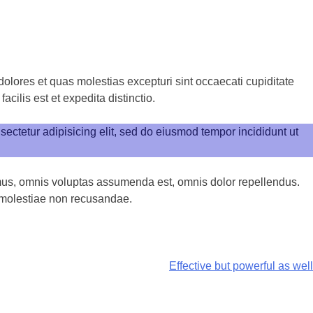
olores et quas molestias excepturi sint occaecati cupiditate
cilis est et expedita distinctio.
ectetur adipisicing elit, sed do eiusmod tempor incididunt ut
mus, omnis voluptas assumenda est, omnis dolor repellendus.
t molestiae non recusandae.
Effective but powerful as well