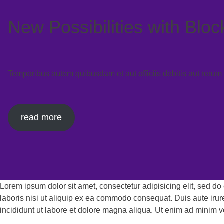
New Possibilities with Bloc
Temporibus autem quibusdam et aut officiis debitis aut rerum
read more
Lorem ipsum dolor sit amet, consectetur adipisicing elit, sed d
laboris nisi ut aliquip ex ea commodo consequat. Duis aute irur
incididunt ut labore et dolore magna aliqua. Ut enim ad minim v