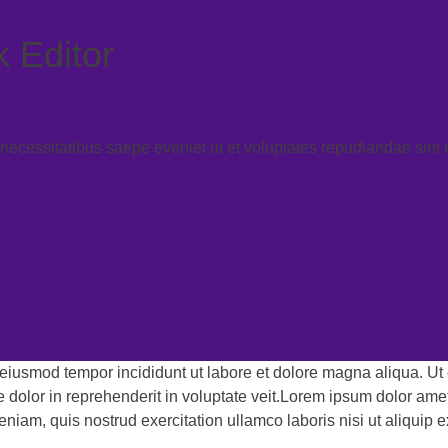
k Editor
 necessitatibus saepe eveniet ut et voluptates repudiandae sint
o eiusmod tempor incididunt ut labore et dolore magna aliqua. U
e dolor in reprehenderit in voluptate veit.Lorem ipsum dolor ame
eniam, quis nostrud exercitation ullamco laboris nisi ut aliqui