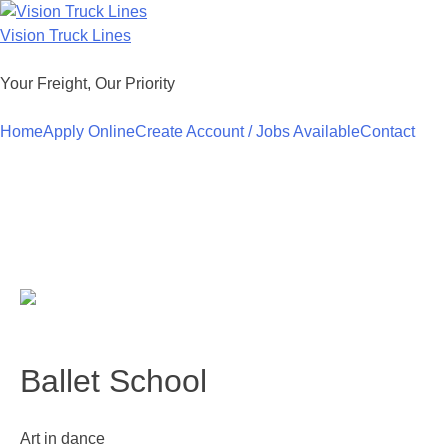
Skip
to
Vision Truck Lines
content
Your Freight, Our Priority
Home
Apply Online
Create Account / Jobs Available
Contact
Ballet School
Art in dance