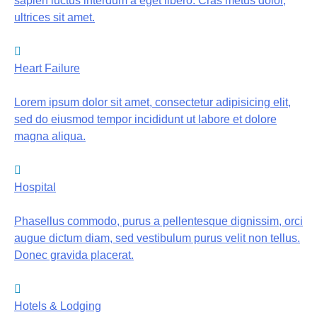
sapien luctus interdum a eget libero. Cras metus dolor,
ultrices sit amet.
Heart Failure
Lorem ipsum dolor sit amet, consectetur adipisicing elit,
sed do eiusmod tempor incididunt ut labore et dolore
magna aliqua.
Hospital
Phasellus commodo, purus a pellentesque dignissim, orci
augue dictum diam, sed vestibulum purus velit non tellus.
Donec gravida placerat.
Hotels & Lodging