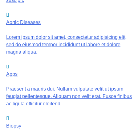
suscipit.
Aortic Diseases
Lorem ipsum dolor sit amet, consectetur adipisicing elit,
sed do eiusmod tempor incididunt ut labore et dolore
magna aliqua.
Apps
Praesent a mauris dui. Nullam vulputate velit ut ipsum
feugiat pellentesque. Aliquam non velit erat. Fusce finibus
ac ligula efficitur eleifend.
Biopsy