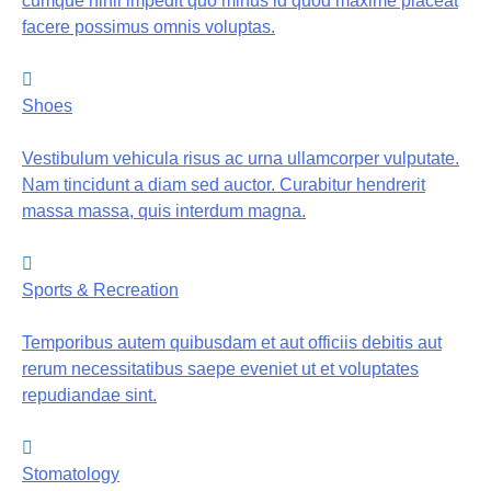
cumque nihil impedit quo minus id quod maxime placeat
facere possimus omnis voluptas.
Shoes
Vestibulum vehicula risus ac urna ullamcorper vulputate.
Nam tincidunt a diam sed auctor. Curabitur hendrerit
massa massa, quis interdum magna.
Sports & Recreation
Temporibus autem quibusdam et aut officiis debitis aut
rerum necessitatibus saepe eveniet ut et voluptates
repudiandae sint.
Stomatology