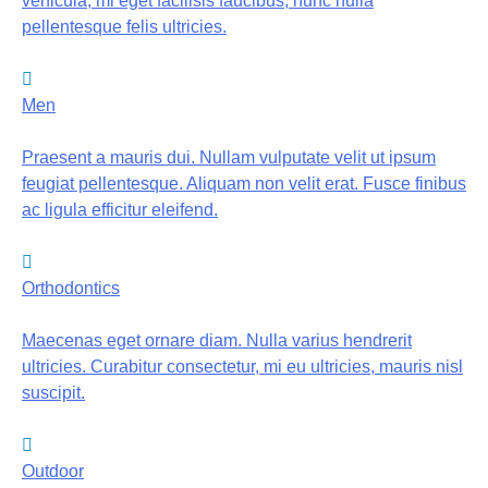
vehicula, mi eget facilisis faucibus, nunc nulla
pellentesque felis ultricies.
Men
Praesent a mauris dui. Nullam vulputate velit ut ipsum
feugiat pellentesque. Aliquam non velit erat. Fusce finibus
ac ligula efficitur eleifend.
Orthodontics
Maecenas eget ornare diam. Nulla varius hendrerit
ultricies. Curabitur consectetur, mi eu ultricies, mauris nisl
suscipit.
Outdoor