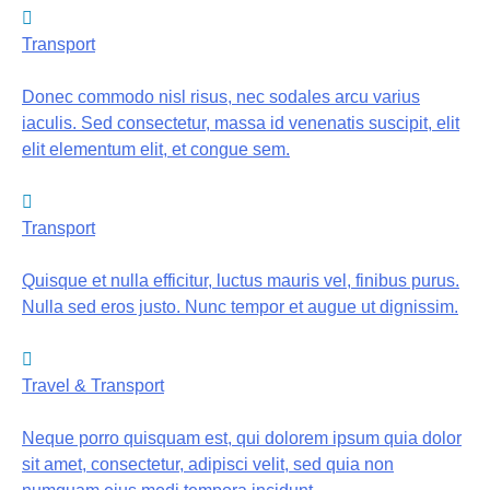
Transport
Donec commodo nisl risus, nec sodales arcu varius
iaculis. Sed consectetur, massa id venenatis suscipit, elit
elit elementum elit, et congue sem.
Transport
Quisque et nulla efficitur, luctus mauris vel, finibus purus.
Nulla sed eros justo. Nunc tempor et augue ut dignissim.
Travel & Transport
Neque porro quisquam est, qui dolorem ipsum quia dolor
sit amet, consectetur, adipisci velit, sed quia non