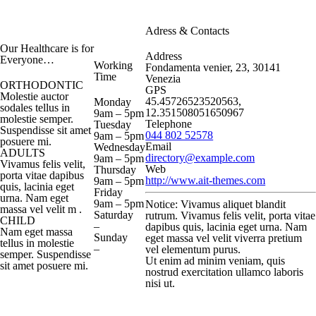
Adress & Contacts
Our Healthcare is for
Address
Everyone…
Working
Fondamenta venier, 23, 30141
Time
Venezia
ORTHODONTIC
GPS
Molestie auctor
45.45726523520563,
Monday
sodales tellus in
12.351508051650967
9am – 5pm
molestie semper.
Telephone
Tuesday
Suspendisse sit amet
044 802 52578
9am – 5pm
posuere mi.
Email
Wednesday
ADULTS
directory@example.com
9am – 5pm
Vivamus felis velit,
Web
Thursday
porta vitae dapibus
http://www.ait-themes.com
9am – 5pm
quis, lacinia eget
Friday
urna. Nam eget
9am – 5pm
Notice:
Vivamus aliquet blandit
massa vel velit m .
Saturday
rutrum. Vivamus felis velit, porta vitae
CHILD
–
dapibus quis, lacinia eget urna. Nam
Nam eget massa
Sunday
eget massa vel velit viverra pretium
tellus in molestie
–
vel elementum purus.
semper. Suspendisse
Ut enim ad minim veniam, quis
sit amet posuere mi.
nostrud exercitation ullamco laboris
nisi ut.