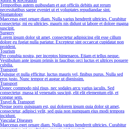
Sports & Recreation
Temporibus autem quibusdam et aut officiis debitis aut rerum
necessitatibus saepe eveniet ut et voluptates repudiandae sint.
Stomatology
Maecenas eget ornare diam. Nulla varius hendrerit ultricies. Curabitur
consectetur, mi eu ultricies, mauris nis didunt ut labore et dolore magna
suscipit.
Surgery
Lorem ipsum dolor sit amet, consectetur adipisicing elit esse cillum
dolore eu fugiat nulla pariatur. Excepteur sint occaecat cupidatat non
proident.
Tourism
Per conubia nostra, per inceptos himenaeos. Etiam et tellus neque.
Vestibulum ante ipsum primis in faucibus orci luctus et ultrices posuere
cubilia.
Transport
Quisque et nulla efficitur, luctus mauris vel, finibus purus. Nulla sed
eros justo. Nunc tempor et augue ut dignissim.
Transport
Donec commodo nisl risus, nec sodales arcu varius iaculis. Sed
consectetur, massa id venenatis suscipit, elit elit elementum elit, et
congue sem.
Travel & Transport
Neque porro quisquam est, qui dolorem ipsum quia dolor sit amet,
consectetur, adipisci velit, sed quia non numquam eius modi tempora
incidunt.
Vascular Diseases
Maecenas eget ornare diam. Nulla varius hendrerit ultricies. Curabitur