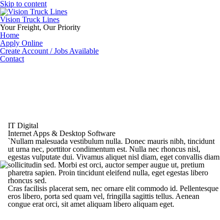
Skip to content
Vision Truck Lines
Your Freight, Our Priority
Home
Apply Online
Create Account / Jobs Available
Contact
IT Digital
Internet Apps & Desktop Software
`Nullam malesuada vestibulum nulla. Donec mauris nibh, tincidunt
ut urna nec, porttitor condimentum est. Nulla nec rhoncus nisl,
egestas vulputate dui. Vivamus aliquet nisl diam, eget convallis diam
sollicitudin sed. Morbi est orci, auctor semper augue ut, pretium
pharetra sapien. Proin tincidunt eleifend nulla, eget egestas libero
rhoncus sed.
Cras facilisis placerat sem, nec ornare elit commodo id. Pellentesque
eros libero, porta sed quam vel, fringilla sagittis tellus. Aenean
congue erat orci, sit amet aliquam libero aliquam eget.