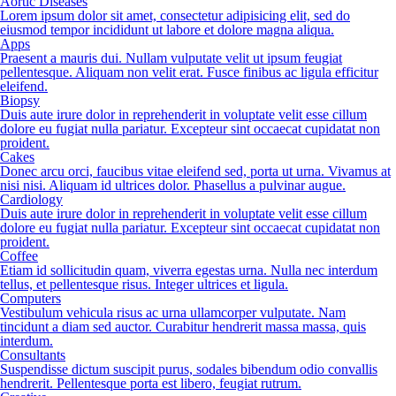
Aortic Diseases
Lorem ipsum dolor sit amet, consectetur adipisicing elit, sed do
eiusmod tempor incididunt ut labore et dolore magna aliqua.
Apps
Praesent a mauris dui. Nullam vulputate velit ut ipsum feugiat
pellentesque. Aliquam non velit erat. Fusce finibus ac ligula efficitur
eleifend.
Biopsy
Duis aute irure dolor in reprehenderit in voluptate velit esse cillum
dolore eu fugiat nulla pariatur. Excepteur sint occaecat cupidatat non
proident.
Cakes
Donec arcu orci, faucibus vitae eleifend sed, porta ut urna. Vivamus at
nisi nisi. Aliquam id ultrices dolor. Phasellus a pulvinar augue.
Cardiology
Duis aute irure dolor in reprehenderit in voluptate velit esse cillum
dolore eu fugiat nulla pariatur. Excepteur sint occaecat cupidatat non
proident.
Coffee
Etiam id sollicitudin quam, viverra egestas urna. Nulla nec interdum
tellus, et pellentesque risus. Integer ultrices et ligula.
Computers
Vestibulum vehicula risus ac urna ullamcorper vulputate. Nam
tincidunt a diam sed auctor. Curabitur hendrerit massa massa, quis
interdum.
Consultants
Suspendisse dictum suscipit purus, sodales bibendum odio convallis
hendrerit. Pellentesque porta est libero, feugiat rutrum.