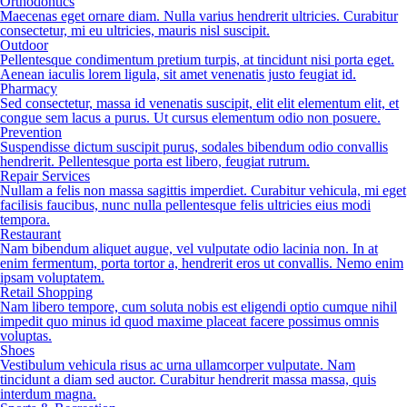
Orthodontics
Maecenas eget ornare diam. Nulla varius hendrerit ultricies. Curabitur
consectetur, mi eu ultricies, mauris nisl suscipit.
Outdoor
Pellentesque condimentum pretium turpis, at tincidunt nisi porta eget.
Aenean iaculis lorem ligula, sit amet venenatis justo feugiat id.
Pharmacy
Sed consectetur, massa id venenatis suscipit, elit elit elementum elit, et
congue sem lacus a purus. Ut cursus elementum odio non posuere.
Prevention
Suspendisse dictum suscipit purus, sodales bibendum odio convallis
hendrerit. Pellentesque porta est libero, feugiat rutrum.
Repair Services
Nullam a felis non massa sagittis imperdiet. Curabitur vehicula, mi eget
facilisis faucibus, nunc nulla pellentesque felis ultricies eius modi
tempora.
Restaurant
Nam bibendum aliquet augue, vel vulputate odio lacinia non. In at
enim fermentum, porta tortor a, hendrerit eros ut convallis. Nemo enim
ipsam voluptatem.
Retail Shopping
Nam libero tempore, cum soluta nobis est eligendi optio cumque nihil
impedit quo minus id quod maxime placeat facere possimus omnis
voluptas.
Shoes
Vestibulum vehicula risus ac urna ullamcorper vulputate. Nam
tincidunt a diam sed auctor. Curabitur hendrerit massa massa, quis
interdum magna.