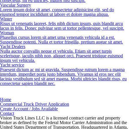
consectetur, mi eu ultricies, mauris nisl suscipit.
Vascular Surgery
Lorem ipsum dolor sit amet, consectetur adipisicing elit, sed do
eiusmod tempor incididunt ut labore et dolore magna aliqua.
Winter
Risus ut venenatis laoreet, felis nibh dictum ipsum, quis blandit arcu
lacus in felis. Donec pulvinar sem ut tortor pellentesque, vel suscipit.
Woman
Phasellus cursus lorem sit amet urna venenatis vehicula id a est.
Suspendisse potenti. Nulla et tortor fringilla, pretium augue sit amet.
Yacht Dealers
Nulla auctor convallis neque et vehicula. Etiam sit amet turpis
scelerisque, iaculis nibh non, aliquet orci. Praesent tristique euismod
ipsum vel vehicula.
Yacht service
Praesent dictum ac mi ut gravida. Suspendisse rutrum lorem a magna
interdum, imperdiet porta justo bibendum. Vivamus id eros nec elit
lacinia vestibulum sed sit amet magna. Morbi ultricies blandit risus, eu
consectetur sapien blandit nec.
Home
Commercial Truck Driver Application
Create Account / Jobs Available
Contact
Vision Truck Lines LLC is a licensed contract carrier and property
broker as defined by the Federal Motor Carrier Administration and the
United States Department of Transportation. Headquartered in Atlanta,