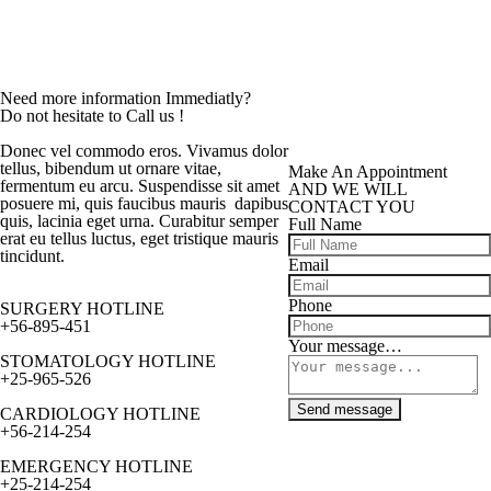
Need more information Immediatly?
Do not hesitate to Call us !
Donec vel commodo eros. Vivamus dolor
tellus, bibendum ut ornare vitae,
Make An Appointment
fermentum eu arcu. Suspendisse sit amet
AND WE WILL
posuere mi, quis faucibus mauris dapibus
CONTACT YOU
quis, lacinia eget urna. Curabitur semper
Full Name
erat eu tellus luctus, eget tristique mauris
tincidunt.
Email
Phone
SURGERY HOTLINE
+56-895-451
Your message…
STOMATOLOGY HOTLINE
+25-965-526
Send message
CARDIOLOGY HOTLINE
+56-214-254
EMERGENCY HOTLINE
+25-214-254