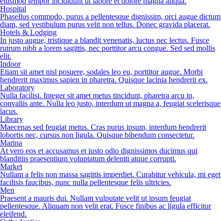
eiusmod tempor incididunt ut labore et dolore magna aliqua.
Hospital
Phasellus commodo, purus a pellentesque dignissim, orci augue dictum
diam, sed vestibulum purus velit non tellus. Donec gravida placerat.
Hotels & Lodging
In justo augue, tristique a blandit venenatis, luctus nec lectus. Fusce
rutrum nibh a lorem sagittis, nec porttitor arcu congue. Sed sed mollis
elit.
Indoor
Etiam sit amet nisl posuere, sodales leo eu, porttitor augue. Morbi
hendrerit maximus sapien in pharetra. Quisque lacinia hendrerit ex.
Laboratory
Nulla facilisi. Integer sit amet metus tincidunt, pharetra arcu in,
convallis ante. Nulla leo justo, interdum ut magna a, feugiat scelerisque
lacus.
Library
Maecenas sed feugiat metus. Cras purus ipsum, interdum hendrerit
lobortis nec, cursus non ligula. Quisque bibendum consectetur.
Marina
At vero eos et accusamus et iusto odio dignissimos ducimus qui
blanditiis praesentium voluptatum deleniti atque corrupti.
Market
Nullam a felis non massa sagittis imperdiet. Curabitur vehicula, mi eget
facilisis faucibus, nunc nulla pellentesque felis ultricies.
Men
Praesent a mauris dui. Nullam vulputate velit ut ipsum feugiat
pellentesque. Aliquam non velit erat. Fusce finibus ac ligula efficitur
eleifend.