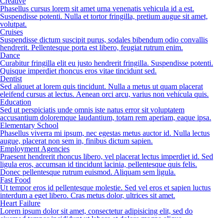
Creative
Phasellus cursus lorem sit amet urna venenatis vehicula id a est.
Suspendisse potenti. Nulla et tortor fringilla, pretium augue sit amet,
volutpat.
Cruises
Suspendisse dictum suscipit purus, sodales bibendum odio convallis
hendrerit. Pellentesque porta est libero, feugiat rutrum enim.
Dance
Curabitur fringilla elit eu justo hendrerit fringilla. Suspendisse potenti.
Quisque imperdiet rhoncus eros vitae tincidunt sed.
Dentist
Sed aliquet at lorem quis tincidunt. Nulla a metus ut quam placerat
eleifend cursus at lectus. Aenean orci arcu, varius non vehicula quis.
Education
Sed ut perspiciatis unde omnis iste natus error sit voluptatem
accusantium doloremque laudantium, totam rem aperiam, eaque ipsa.
Elementary School
Phasellus viverra mi ipsum, nec egestas metus auctor id. Nulla lectus
augue, placerat non sem in, finibus dictum sapien.
Employment Agencies
Praesent hendrerit rhoncus libero, vel placerat lectus imperdiet id. Sed
ligula eros, accumsan id tincidunt lacinia, pellentesque quis felis.
Donec pellentesque rutrum euismod. Aliquam sem ligula.
Fast Food
Ut tempor eros id pellentesque molestie. Sed vel eros et sapien luctus
interdum a eget libero. Cras metus dolor, ultrices sit amet.
Heart Failure
Lorem ipsum dolor sit amet, consectetur adipisicing elit, sed do