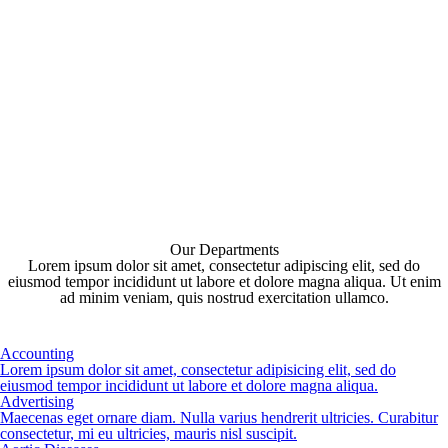
Our Departments
Lorem ipsum dolor sit amet, consectetur adipiscing elit, sed do
eiusmod tempor incididunt ut labore et dolore magna aliqua. Ut enim
ad minim veniam, quis nostrud exercitation ullamco.
Accounting
Lorem ipsum dolor sit amet, consectetur adipisicing elit, sed do
eiusmod tempor incididunt ut labore et dolore magna aliqua.
Advertising
Maecenas eget ornare diam. Nulla varius hendrerit ultricies. Curabitur
consectetur, mi eu ultricies, mauris nisl suscipit.